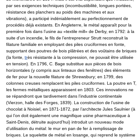
par ses exigences techniques (incombustibilité, longues portées,
résistance des planchers au poids des machines et aux
vibrations), a participé indéniablement au perfectionnement de
procédés déjà existants. En Angleterre, le métal apparaît pour la
première fois dans l’usine au «textile mill» de Derby, en 1792: à la
suite d’un incendie, le fils de l’entrepreneur Strutt reconstruit la
filature familiale en employant des piles cruciformes en fonte,
supportant des poutres de bois plâtrées et des voûtains de briques
(la fonte,
tr
ès résistante à la compression, ne pouvait être utilisée
en tension). En 1796, C. Bage substitue aux pièces de bois
horizontales (y compris aux linteaux des fenêtres) des éléments
de fer pour la nouvelle filature de Shrewsbury; en 1799, des
colonnes creuses remplacent les piles cruciformes. La poutre en T,
les fermes métalliques apparaissent en 1803. Ces innovations ne
se répandront que tardivement dans l’industrie continentale
(Vierzon, halle des Forges, 1839). La construction de l’usine de
chocolat à Noisiel, en 1871-1872, par l’architecte Jules Saulnier (à
qui l’on doit également une magnifique usine pharmaceutique à
Saint-Denis, détruite aujourd’hui) introduit un nouveau mode
d’utilisation du métal: le mur en pan de fer à remplissage de
briques. Le squelette de métal en losange, qui reprend le système