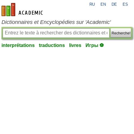
RU
EN
DE
ES
fr-academic.com
Dictionnaires et Encyclopédies sur 'Academic'
Recherche!
interprétations
traductions
livres
Игры ⚽