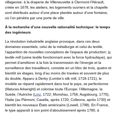
villageoise: à la draperie de Villeneuvette à Clermont-l’Hérault,
créée en 1678, les ateliers, les logements ouvriers et la chapelle
sont distribués autour d’une place plantée autour d’une fontaine,
où l’on pénètre par une porte de ville.
À la recherche d’une nouvelle rationalité technique: le temps
des ingénieurs
La révolution industrielle anglaise provoque, dans ces deux
domaines essentiels, celui de la métallurgie et celui du textile,
l’apparition de nouvelles conceptions de l’espace de production:
le
textile mill
(usine textile fonctionnant avec la force hydraulique), qui
permet d’améliorer à la fois la transmission de l’énergie et la
surveillance des travailleurs, consiste en un bloc de trois, quatre et
bientôt six étages, long d’au moins dix travées et souvent de plus
du double. Apparu à Derby (Lombe’s silk mill, 1718-1721), le
modèle se répand rapidement dans tout le pays, se perfectionne
(filatures Arkwright) et colonise toute l’Europe: l’Allemagne, la
Suède, l’Autriche (
Linz
, 1722; Monshau, 1756; Augsbourg, 1770),
l’Italie (au Piémont, Casella, après 1720; Colleona, après 1730) et
bientôt les nouveaux États américains (Lowell, 1798). En France,
le type apparaît à son point d’aboutissement après 1780, à