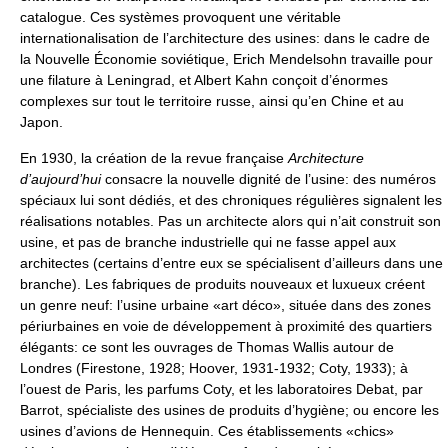
catalogue. Ces systèmes provoquent une véritable
internationalisation de l’architecture des usines: dans le cadre de
la Nouvelle Économie soviétique, Erich Mendelsohn travaille pour
une filature à Leningrad, et Albert Kahn conçoit d’énormes
complexes sur tout le territoire russe, ainsi qu’en Chine et au
Japon.
En 1930, la création de la revue française
Architecture
d’aujourd’hui
consacre la nouvelle dignité de l’usine: des numéros
spéciaux lui sont dédiés, et des chroniques régulières signalent les
réalisations notables. Pas un architecte alors qui n’ait construit son
usine, et pas de branche industrielle qui ne fasse appel aux
architectes (certains d’entre eux se spécialisent d’ailleurs dans une
branche). Les fabriques de produits nouveaux et luxueux créent
un genre neuf: l’usine urbaine «art déco», située dans des zones
périurbaines en voie de développement à proximité des quartiers
élégants: ce sont les ouvrages de Thomas Wallis autour de
Londres (Firestone, 1928; Hoover, 1931-1932; Coty, 1933); à
l’ouest de Paris, les parfums Coty, et les laboratoires Debat, par
Barrot, spécialiste des usines de produits d’hygiène; ou encore les
usines d’avions de Hennequin. Ces établissements «chics»